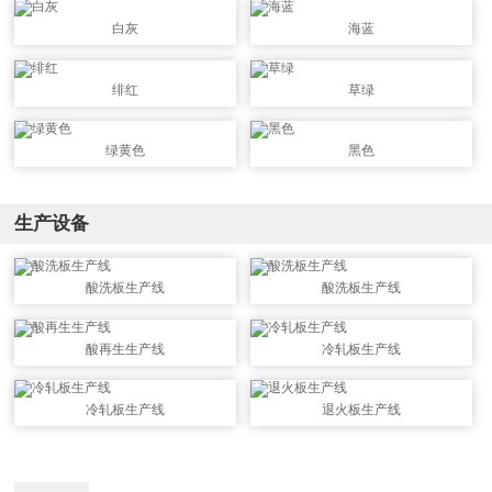
白灰
海蓝
绯红
草绿
绿黄色
黑色
生产设备
酸洗板生产线
酸洗板生产线
酸再生生产线
冷轧板生产线
冷轧板生产线
退火板生产线